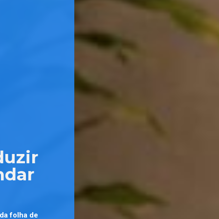
duzir
ndar
da folha de