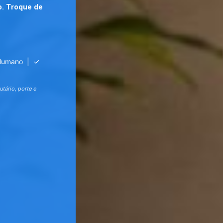
o. Troque de
 Humano | ✓
tário, porte e