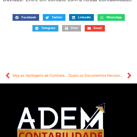
Facebook
Twitter
LinkedIn
WhatsApp
Telegram
Print
Email
Veja as Vantagens de Contratar um Contador para Ajudar no Imposto de Renda
Quais os Documentos Necessários para a Declaração de IR?