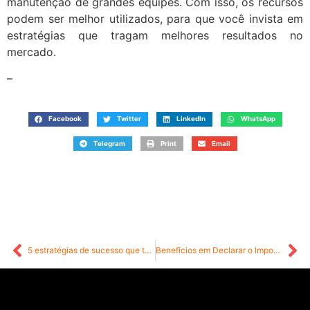
manutenção de grandes equipes. Com isso, os recursos
podem ser melhor utilizados, para que você invista em
estratégias que tragam melhores resultados no
mercado.
–
Facebook
Twitter
LinkedIn
WhatsApp
Telegram
Print
Email
5 estratégias de sucesso que todo empreendedor deve conhecer
Benefícios em Declarar o Imposto de Renda