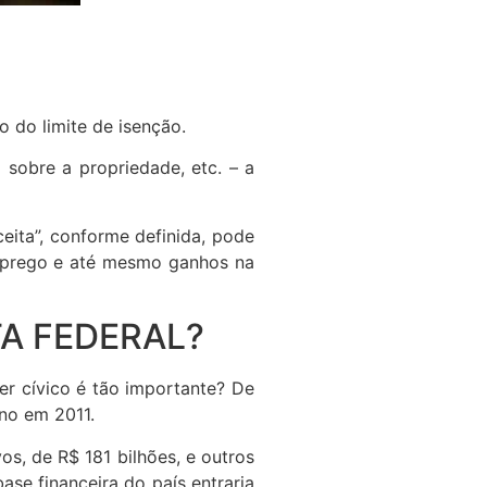
 do limite de isenção.
 sobre a propriedade, etc. – a
eceita”, conforme definida, pode
semprego e até mesmo ganhos na
TA FEDERAL?
er cívico é tão importante? De
rno em 2011.
s, de R$ 181 bilhões, e outros
ase financeira do país entraria