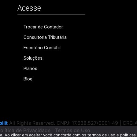
Acesse
Trocar de Contador
Consultoria Tributária
Escritório Contábil
Soluções
Planos
Blog
ilit
All Rights Reserved. CNPJ: 17.638.527/0001-49 | CRC
olítica de Privacidade
|
Termos de Uso
ia. Ao clicar em aceitar você concorda com os termos de uso e políticas