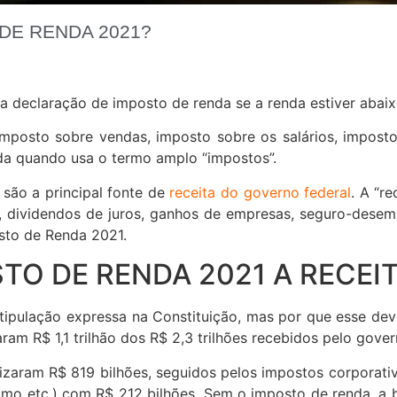
DE RENDA 2021?
 declaração de imposto de renda se a renda estiver abaixo
mposto sobre vendas, imposto sobre os salários, imposto
nda quando usa o termo amplo “impostos”.
são a principal fonte de
receita do governo federal
. A “r
ies, dividendos de juros, ganhos de empresas, seguro-de
sto de Renda 2021.
TO DE RENDA 2021 A RECEI
ipulação expressa na Constituição, mas por que esse dev
am R$ 1,1 trilhão dos R$ 2,3 trilhões recebidos pelo gove
izaram R$ 819 bilhões, seguidos pelos impostos corporativo
umo etc.) com R$ 212 bilhões. Sem o imposto de renda, a b